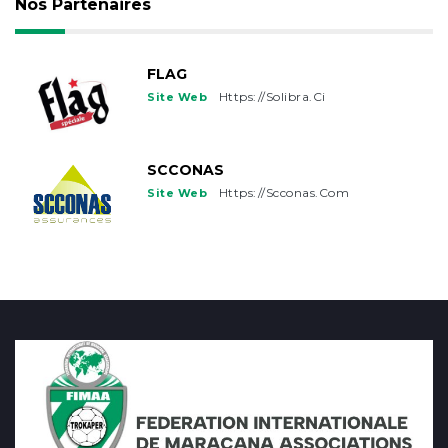
Nos Partenaires
TCHAD
FLAG
GUINEE-BISSAU
Https://solibra.ci
Site Web
FRANCE
SCCONAS
USA
Https://scconas.com
Site Web
CANADA
BELGIQUE
CHINE
BRESIL