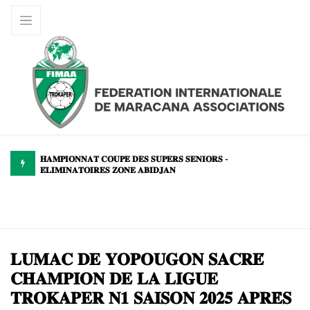
 𝐒𝐄𝐍𝐈𝐎𝐑𝐒 -
CHAMPIONNAT COUPE DES SUPER SENIO
ELIMINATOIRES ZONE ABIBJAN :
𝐋𝐔𝐌𝐀𝐂 𝐃𝐄 𝐘𝐎𝐏𝐎𝐔𝐆𝐎𝐍 𝐒𝐀𝐂𝐑𝐄́
𝐂𝐇𝐀𝐌𝐏𝐈𝐎𝐍 𝐃𝐄 𝐋𝐀 𝐋𝐈𝐆𝐔𝐄
𝐓𝐑𝐎𝐊𝐀𝐏𝐄𝐑 𝐍𝟏 𝐒𝐀𝐈𝐒𝐎𝐍 𝟐𝟎𝟐𝟓 𝐀𝐏𝐑𝐄̀𝐒