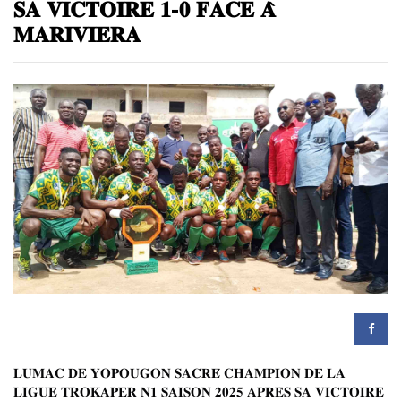
𝐒𝐀 𝐕𝐈𝐂𝐓𝐎𝐈𝐑𝐄 𝟏-𝟎 𝐅𝐀𝐂𝐄 𝐀̀
𝐌𝐀𝐑𝐈𝐕𝐈𝐄𝐑𝐀
𝐋𝐔𝐌𝐀𝐂 𝐃𝐄 𝐘𝐎𝐏𝐎𝐔𝐆𝐎𝐍 𝐒𝐀𝐂𝐑𝐄́ 𝐂𝐇𝐀𝐌𝐏𝐈𝐎𝐍 𝐃𝐄 𝐋𝐀
𝐋𝐈𝐆𝐔𝐄 𝐓𝐑𝐎𝐊𝐀𝐏𝐄𝐑 𝐍𝟏 𝐒𝐀𝐈𝐒𝐎𝐍 𝟐𝟎𝟐𝟓 𝐀𝐏𝐑𝐄̀𝐒 𝐒𝐀 𝐕𝐈𝐂𝐓𝐎𝐈𝐑𝐄