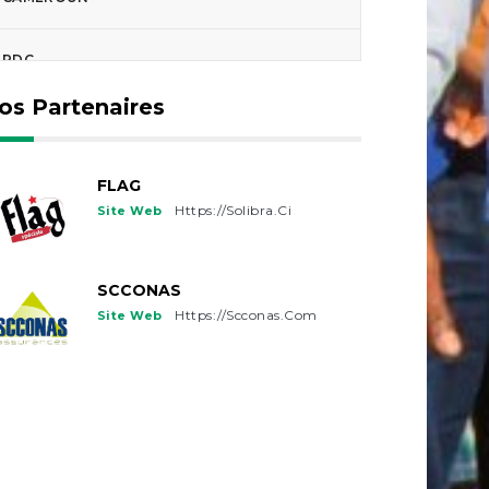
RDC
os Partenaires
TCHAD
GUINEE-BISSAU
FLAG
Https://solibra.ci
Site Web
FRANCE
SCCONAS
USA
Https://scconas.com
Site Web
CANADA
BELGIQUE