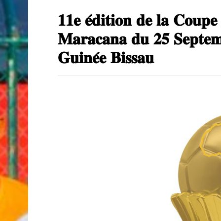
𝟏𝟏𝐞 𝐞́𝐝𝐢𝐭𝐢𝐨𝐧 𝐝𝐞 𝐥𝐚 𝐂𝐨𝐮𝐩𝐞
𝐌𝐚𝐫𝐚𝐜𝐚𝐧𝐚 𝐝𝐮 𝟐𝟓 𝐒𝐞𝐩𝐭𝐞𝐦
𝐆𝐮𝐢𝐧𝐞́𝐞 𝐁𝐢𝐬𝐬𝐚𝐮