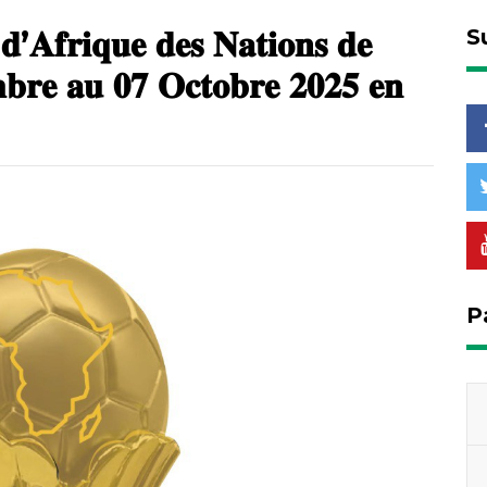
 𝐝’𝐀𝐟𝐫𝐢𝐪𝐮𝐞 𝐝𝐞𝐬 𝐍𝐚𝐭𝐢𝐨𝐧𝐬 𝐝𝐞
S
𝐛𝐫𝐞 𝐚𝐮 𝟎𝟕 𝐎𝐜𝐭𝐨𝐛𝐫𝐞 𝟐𝟎𝟐𝟓 𝐞𝐧
P