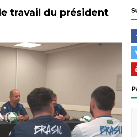
 travail du président
S
P