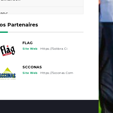
RDC
os Partenaires
TCHAD
GUINEE-BISSAU
FLAG
Https://solibra.ci
Site Web
FRANCE
SCCONAS
USA
Https://scconas.com
Site Web
CANADA
BELGIQUE