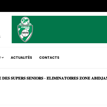
U
ACTUALITÉS
CONTACTS
𝐃𝐄𝐒 𝐒𝐔𝐏𝐄𝐑𝐒 𝐒𝐄𝐍𝐈𝐎𝐑𝐒 - 𝐄́𝐋𝐈𝐌𝐈𝐍𝐀𝐓𝐎𝐈𝐑𝐄𝐒 𝐙𝐎𝐍𝐄 𝐀𝐁𝐈𝐃𝐉𝐀