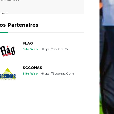
RDC
os Partenaires
TCHAD
GUINEE-BISSAU
FLAG
Https://solibra.ci
Site Web
FRANCE
SCCONAS
USA
Https://scconas.com
Site Web
CANADA
BELGIQUE