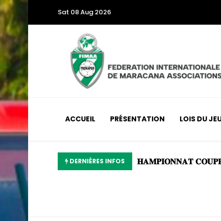
Sat 08 Aug 2026
ACCUEIL
PRÉSENTATION
LOIS DU JE
DERNIÈRES INFOS
𝐇𝐀𝐌𝐏𝐈𝐎𝐍𝐍𝐀𝐓 𝐂𝐎𝐔𝐏𝐄 