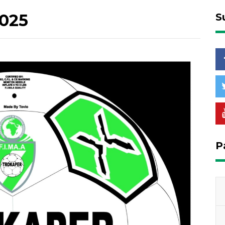
2025
S
P