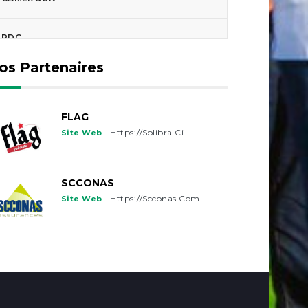
RDC
os Partenaires
TCHAD
GUINEE-BISSAU
FLAG
Https://solibra.ci
Site Web
FRANCE
SCCONAS
USA
Https://scconas.com
Site Web
CANADA
BELGIQUE