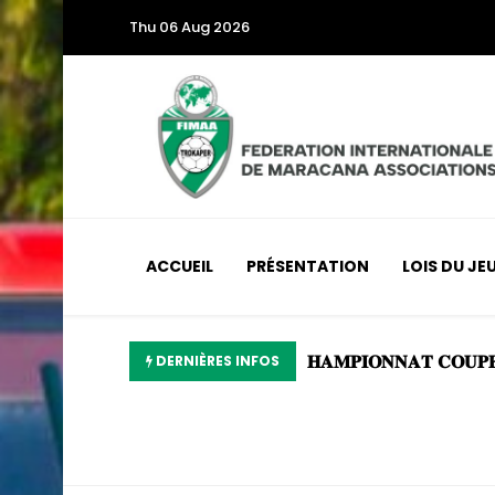
Thu 06 Aug 2026
ACCUEIL
PRÉSENTATION
LOIS DU JE
𝐍𝐀𝐓𝐎𝐈𝐑𝐄𝐒 𝐙𝐎𝐍𝐄 𝐀𝐁𝐈𝐃𝐉𝐀𝐍
DERNIÈRES INFOS