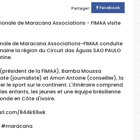
Facebook
Partager:
tionale de Maracana Associations - FIMAA visite
tionale de Maracana Associations-FIMAA conduite
maine la région du Circuit das Águas SAO PAULO
tine.
(président de la FIMAA), Bamba Moussa
e (journaliste) et Amon Antoine (conseiller), la
r le sport sur le continent. L'itinéraire comprend
es enfants, les jeunes et une équipe brésilienne
onde en Côte d'Ivoire.
nyurl.com/844k69wk
o #maracana